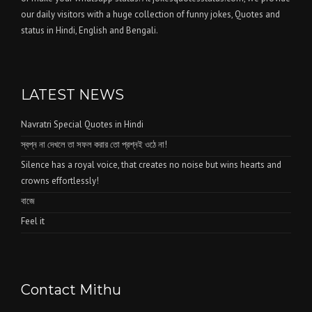
our daily visitors with a huge collection of funny jokes, Quotes and
status in Hindi, English and Bengali.
LATEST NEWS
Navratri Special Quotes in Hindi
স্বপ্ন না দেখলে তা সফল করার তো প্রশ্নই ওঠে না!
Silence has a royal voice, that creates no noise but wins hearts and
crowns effortlessly!
বাজে
Feel it
Contact Mithu