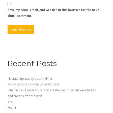
Save my name, email, and website in this browser for the next
time I comment.
Recent Posts
Navratri Special Quotes in Hindi
স্বপ্ন না দেখলে তা সফল করার তো প্রশ্নই ওঠে না!
Silence has a royal voice, that creates no noise but wins hearts
and crowns effortlessly!
বাজে
Feel it