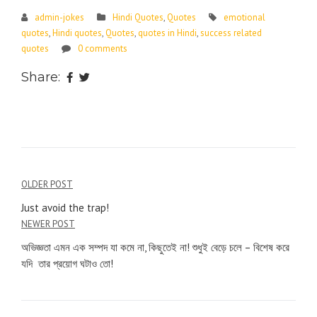
admin-jokes
Hindi Quotes
,
Quotes
emotional
quotes
,
Hindi quotes
,
Quotes
,
quotes in Hindi
,
success related
quotes
0 comments
Share:
OLDER POST
Just avoid the trap!
NEWER POST
অভিজ্ঞতা এমন এক সম্পদ যা কমে না, কিছুতেই না! শুধুই বেড়ে চলে – বিশেষ করে
যদি তার প্রয়োগ ঘটাও তো!